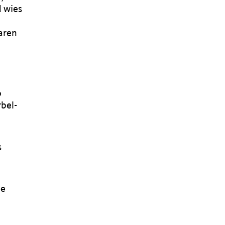
d wies
aren
o
bel-
s
ie